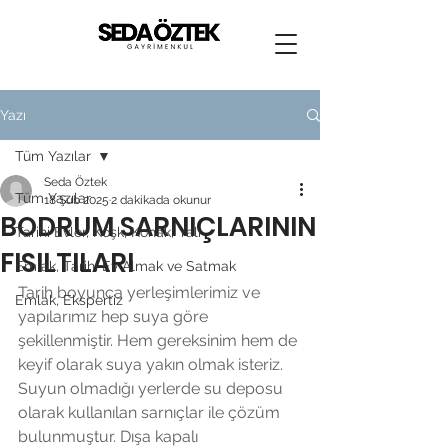
Yazı
Tüm Yazılar
Seda Öztek
Tüm Yazılar
18 Şub 2025
2 dakikada okunur
BODRUM SARNIÇLARININ
Tarihi Evler, Köşk, Konak, Yalı
FISILTILARI
Emlak, Tarihi Ev Almak ve Satmak
Tarih boyunca yerleşimlerimiz ve 
Emlak, Ekspertiz
yapılarımız hep suya göre 
şekillenmiştir. Hem gereksinim hem de 
keyif olarak suya yakın olmak isteriz. 
Suyun olmadığı yerlerde su deposu 
olarak kullanılan sarnıçlar ile çözüm 
bulunmuştur. Dışa kapalı 