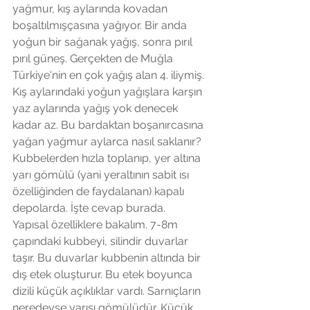
yağmur, kış aylarında kovadan 
boşaltılmışçasına yağıyor. Bir anda 
yoğun bir sağanak yağış, sonra pırıl 
pırıl güneş. Gerçekten de Muğla 
Türkiye'nin en çok yağış alan 4. iliymiş. 
Kış aylarındaki yoğun yağışlara karşın 
yaz aylarında yağış yok denecek 
kadar az. Bu bardaktan boşanırcasına 
yağan yağmur aylarca nasıl saklanır? 
Kubbelerden hızla toplanıp, yer altına 
yarı gömülü (yani yeraltının sabit ısı 
özelliğinden de faydalanan) kapalı 
depolarda. İşte cevap burada.
Yapısal özelliklere bakalım. 7-8m 
çapındaki kubbeyi, silindir duvarlar 
taşır. Bu duvarlar kubbenin altında bir 
dış etek oluşturur. Bu etek boyunca 
dizili küçük açıklıklar vardı. Sarnıçların 
neredeyse yarısı gömülüdür. Küçük 