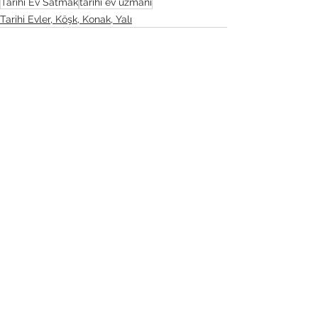
Tarihi Ev Satmak
tarihi ev uzmanı
Tarihi Evler, Köşk, Konak, Yalı
Hepsini Gör
Son Yazılar