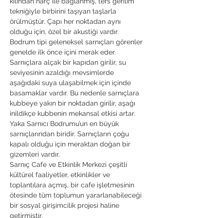
kılından harç ile bağlanmış, ters gerilim 
tekniğiyle birbirini taşıyan taşlarla 
örülmüştür. Çapı her noktadan aynı 
olduğu için, özel bir akustiği vardır. 
Bodrum tipi geleneksel sarnıçları görenler 
genelde ilk önce içini merak eder. 
Sarnıçlara alçak bir kapıdan girilir, su 
seviyesinin azaldığı mevsimlerde 
aşağıdaki suya ulaşabilmek için içinde 
basamaklar vardır. Bu nedenle sarnıçlara 
kubbeye yakın bir noktadan girilir, aşağı 
inildikçe kubbenin mekansal etkisi artar. 
Yaka Sarnıcı Bodrumu’un en büyük 
sarnıçlarından biridir. Sarnıçların çoğu 
kapalı olduğu için meraktan doğan bir 
gizemleri vardır. 
Sarnıç Cafe ve Etkinlik Merkezi çeşitli 
kültürel faaliyetler, etkinlikler ve 
toplantılara açmış, bir cafe işletmesinin 
ötesinde tüm toplumun yararlanabileceği 
bir sosyal girişimcilik projesi haline 
getirmiştir.