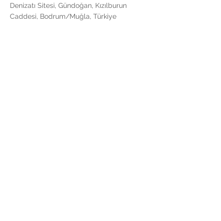
Denizatı Sitesi, Gündoğan, Kızılburun
Caddesi, Bodrum/Muğla, Türkiye
Satılık Müstakil Ev, Satılık Arsa, Satılık Villa,
Satılık Köşk Konak, Satılık Çiftlik, Satılık Ahşap
Evler, İstanbul Boğaziçi, Beşiktaş, Ortaköy,
Arnavutköy, Bebek, Rumelihisarı, Emirgan,
Büyükdere, Üsküdar, Salacak, Kuzguncuk,
Beylerbeyi, Çengelköy, Anadoluhisarı,
Kandilli, Kanlıca, Sarıyer, Beykoz. Bodrum